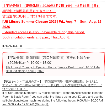
【宇治分館】（夏季休館）2026年8月7日（金）～8月16日（日）
期間中は時間外利用もできません。
貸出返却は8月6日(木)17時までです。
[Uji Library Summer Closure 2026] Fri., Aug. 7 – Sun., Aug. 16,
2026
Extended Access is also unavailable during this period.
Book circulation ends at 5 p.m., Thu., Aug. 6.
2026-03-10
【宇治分館】開館時間（窓口対応時間）変更のお知らせ
（2026/4/1から 10:00～15:00）
[Uji Library] Change to Opening Hours (Service Desk Hours): 10:00 AM–
3:00 PM starting April 1, 2026
【宇治キャンパス所属の方へ】「閲覧室時間外・書庫利用登録」を行えば、
9:00～10:00／15:00～24:00はICカード入館、セルフ貸出返却が可能です。ぜ
ひご登録ください。
[For Uji Campus Members] By registering for "Extended Access to the Reading
Room & Stack Room," you can enter the library using your IC card and use the
self-checkout/return machines during the following hours: 9:00 AM – 10:00 AM
and 3:00 PM – 12:00 AM (Midnight).