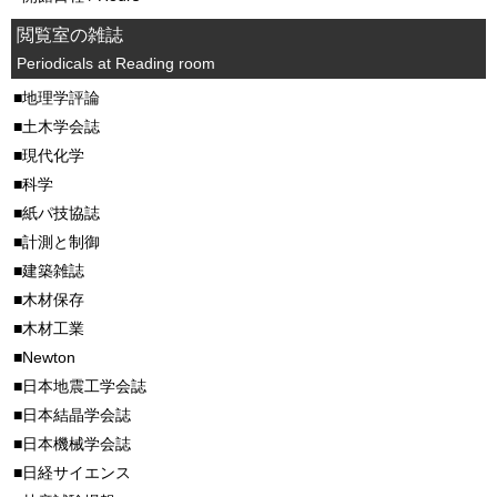
閲覧室の雑誌
Periodicals at Reading room
地理学評論
土木学会誌
現代化学
科学
紙パ技協誌
計測と制御
建築雑誌
木材保存
木材工業
Newton
日本地震工学会誌
日本結晶学会誌
日本機械学会誌
日経サイエンス